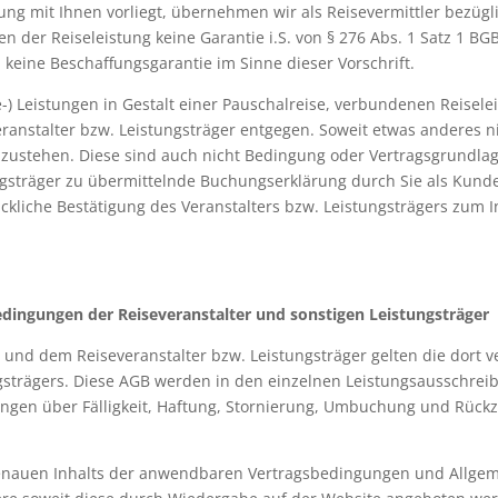
rung mit Ihnen vorliegt, übernehmen wir als Reisevermittler bezügl
der Reiseleistung keine Garantie i.S. von § 276 Abs. 1 Satz 1 BG
 keine Beschaffungsgarantie im Sinne dieser Vorschrift.
) Leistungen in Gestalt einer Pauschalreise, verbundenen Reisele
ranstalter bzw. Leistungsträger entgegen. Soweit etwas anderes nic
nzustehen. Diese sind auch nicht Bedingung oder Vertragsgrundlage
ngsträger zu übermittelnde Buchungserklärung durch Sie als Kund
liche Bestätigung des Veranstalters bzw. Leistungsträgers zum In
edingungen der Reisev
eranstalter und sonstigen Leistungsträger
n und dem Reiseveranstalter bzw. Leistungsträger gelten die dort
ngsträgers. Diese AGB werden in den einzelnen Leistungsausschr
gen über Fälligkeit, Haftung, Stornierung, Umbuchung und Rückz
es genauen Inhalts der anwendbaren Vertragsbedingungen und Allg