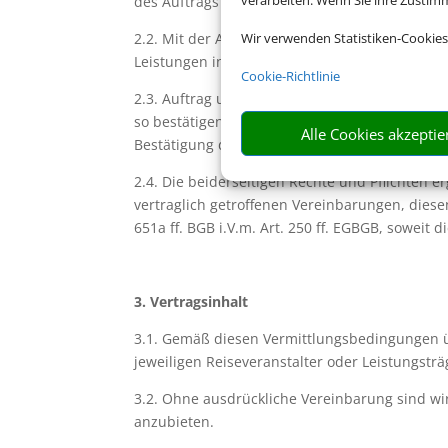
verarbeiten. Wenn Sie ihre Zusti
des Auftrags mindestens 18 Jahre alt sein.
2.2. Mit der Annahme Ihres Vermittlungsauftra
Wir verwenden Statistiken-Cookies
Leistungen in Gestalt einer Pauschalreise, ve
Cookie-Richtlinie
2.3. Auftrag und Annahme bedürfen keiner bes
so bestätigen wir Ihnen den Eingang des Auftr
Alle Cookies akzeptie
Bestätigung der Annahme des Vermittlungsauf
2.4. Die beiderseitigen Rechte und Pflichten 
vertraglich getroffenen Vereinbarungen, diese
651a ff. BGB i.V.m. Art. 250 ff. EGBGB, soweit
3. Vertragsinhalt
3.1. Gemäß diesen Vermittlungsbedingungen 
jeweiligen Reiseveranstalter oder Leistungsträ
3.2. Ohne ausdrückliche Vereinbarung sind wir
anzubieten.