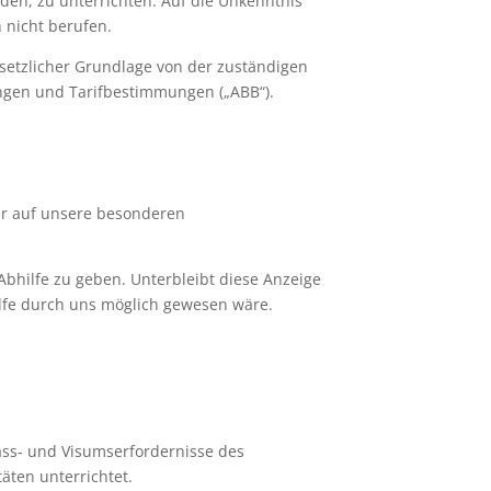
en, zu unterrichten. Auf die Unkenntnis
 nicht berufen.
setzlicher Grundlage von der zuständigen
gen und Tarifbestimmungen („ABB“).
wir auf unsere besonderen
Abhilfe zu geben. Unterbleibt diese Anzeige
lfe durch uns möglich gewesen wäre.
ass- und Visumserfordernisse des
äten unterrichtet.