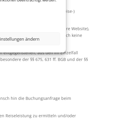
nktionen beeinträchtigt werden.
trag über die Vermittlung von (Reise-)
g (z.B. per E-Mail oder über unsere Website),
Die Eingangsbestätigung stellt noch keine
instellungen ändern
n entgegenstehen, aus den im Einzelfall
besondere der §§ 675, 631 ff. BGB und der §§
unsch hin die Buchungsanfrage beim
ten Reiseleistung zu ermitteln und/oder