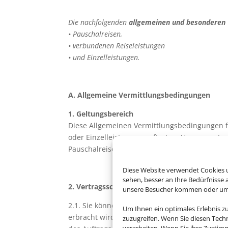
Die nachfolgenden
allgemeinen und besonderen
• Pauschalreisen,
• verbundenen Reiseleistungen
• und Einzelleistungen.
A. Allgemeine Vermittlungsbedingungen
1. Geltungsbereich
Diese Allgemeinen Vermittlungsbedingungen f
oder Einzelleistungen auftreten. Unsere vert
Pauschalreisen, verbundenen Reiseleistungen
Diese Website verwendet Cookies u
sehen, besser an Ihre Bedürfnisse
2. Vertragsschluss und gesetzliche Vorschrift
unsere Besucher kommen oder um u
2.1. Sie können uns damit beauftragen, Ihnen 
Um Ihnen ein optimales Erlebnis z
erbracht wird, zu vermitteln. An Ihren erteil
zuzugreifen. Wenn Sie diesen Tech