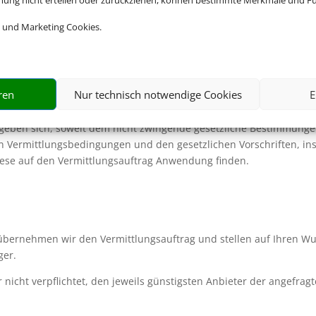
mmung nicht erteilen oder zurückziehen, können bestimmte Merkmale und Fu
gs durch uns als Vermittler kommt zwischen Ihnen und uns ein Ver
 und Marketing Cookies.
rbundenen Reiseleistung oder Einzelleistung zustande.
timmten Form. Erteilen Sie uns den Auftrag auf elektronischem We
ags unverzüglich auf elektronischem Weg („Eingangsbestätigung“). 
ren
Nur technisch notwendige Cookies
E
trags dar.
ergeben sich, soweit dem nicht zwingende gesetzliche Bestimmunge
n Vermittlungsbedingungen und den gesetzlichen Vorschriften, ins
 diese auf den Vermittlungsauftrag Anwendung finden.
übernehmen wir den Vermittlungsauftrag und stellen auf Ihren W
ger.
 nicht verpflichtet, den jeweils günstigsten Anbieter der angefrag