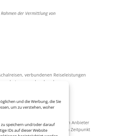
m Rahmen der Vermittlung von
schalreisen, verbundenen Reiseleistungen
der angebotenen und vorhandenen
 den gesetzlichen Vorschriften.
öglichen und die Werbung, die Sie
essen, um zu verstehen, woher
zelleistung, die von einem dritten Anbieter
 zu speichern und/oder darauf
uftrag zu erteilen, müssen Sie zum Zeitpunkt
ige IDs auf dieser Website