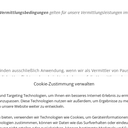
 Vermittlungsbedingungen
gelten für unsere Vermittlungsleistungen i
inden ausschließlich Anwendung, wenn wir als Vermittler von Pau
ragliche Verpflichtung beschränkt sich dann auf die Vermittlung 
 oder Einzelleistungen gemäß diesen Vermittlungsbedingungen und
Cookie-Zustimmung verwalten
nd Targeting Technologien, um Ihnen ein besseres Internet-Erlebnis zu erm
 anzupassen. Diese Technologien nutzen wir außerdem, um Ergebnisse zu m
en
nsere Website weiter zu entwickeln.
eine Pauschalreise, verbundenen Reiseleistungen oder sonstige Ein
u bieten, verwenden wir Technologien wie Cookies, um Geräteinformationen
ten Vermittlungsauftrag sind Sie gebunden. Um uns einen solchen A
nologien zustimmmen, können wir Daten wie das Surfverhalten oder eindeut