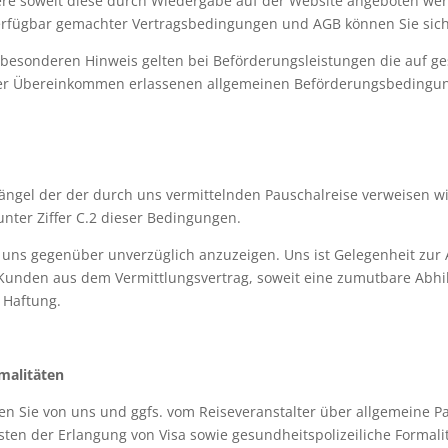
re soweit diese durch Wiedergabe auf der Website angeboten werd
rfügbar gemachter Vertragsbedingungen und AGB können Sie sich
besonderen Hinweis gelten bei Beförderungsleistungen die auf ge
ler Übereinkommen erlassenen allgemeinen Beförderungsbedingun
 Mängel der der durch uns vermittelnden Pauschalreise verweisen 
nter Ziffer C.2 dieser Bedingungen.
 uns gegenüber unverzüglich anzuzeigen. Uns ist Gelegenheit zur 
 Kunden aus dem Vermittlungsvertrag, soweit eine zumutbare Abhi
 Haftung.
rmalitäten
en Sie von uns und ggfs. vom Reiseveranstalter über allgemeine P
en der Erlangung von Visa sowie gesundheitspolizeiliche Formalit