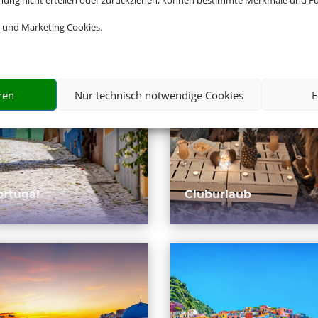
mmung nicht erteilen oder zurückziehen, können bestimmte Merkmale und Fu
 und Marketing Cookies.
ren
Nur technisch notwendige Cookies
E
ortugal
Cluburlaub