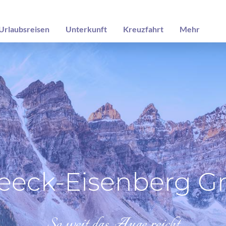
Urlaubsreisen
Unterkunft
Kreuzfahrt
Mehr
seeck-Eisenberg 
So weit das Auge reicht