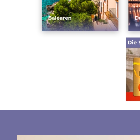
Balearen
D
Die 