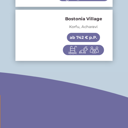
Bostonia Village
Korfu, Acharavi
ab 742 € p.P.