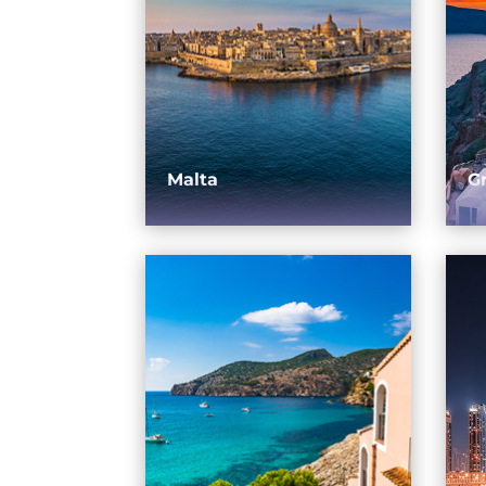
Malta
G