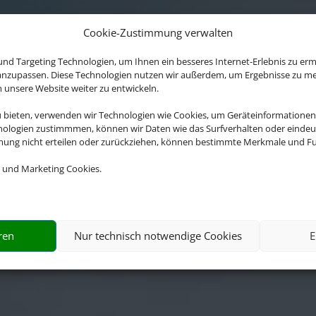
Cookie-Zustimmung verwalten
nd Targeting Technologien, um Ihnen ein besseres Internet-Erlebnis zu erm
 anzupassen. Diese Technologien nutzen wir außerdem, um Ergebnisse zu m
nsere Website weiter zu entwickeln.
u bieten, verwenden wir Technologien wie Cookies, um Geräteinformationen
nologien zustimmmen, können wir Daten wie das Surfverhalten oder eindeut
mmung nicht erteilen oder zurückziehen, können bestimmte Merkmale und Fu
 und Marketing Cookies.
bwicklung der Buchung übernimmt Schmett
onal GmbH & Co.KG im Auftrag des Webseite
ren
Nur technisch notwendige Cookies
E