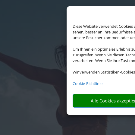
Diese Website verwendet Cookies u
sehen, besser an Ihre Bedürfnisse
unsere Besucher kommen oder um u
Um Ihnen ein optimales Erlebnis z
zuzugreifen. Wenn Sie diesen Tech
verarbeiten. Wenn Sie ihre Zusti
Wir verwenden Statistiken-Cookies
Die A
Internati
Cookie-Richtlinie
Alle Cookies akzeptie